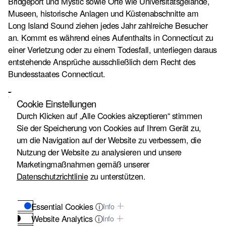
Bridgeport und Mystic sowie Orte wie Universitätsgelände,
Museen, historische Anlagen und Küstenabschnitte am
Long Island Sound ziehen jedes Jahr zahlreiche Besucher
an. Kommt es während eines Aufenthalts in Connecticut zu
einer Verletzung oder zu einem Todesfall, unterliegen daraus
entstehende Ansprüche ausschließlich dem Recht des
Bundesstaates Connecticut.
Zuständigkeit und anwendbares Recht
Cookie Einstellungen
Personenschaden- und Wrongful-Death-Ansprüche aufgrund
Durch Klicken auf „Alle Cookies akzeptieren“ stimmen
von Vorfällen in Connecticut unterliegen dem Recht des
Sie der Speicherung von Cookies auf Ihrem Gerät zu,
Bundesstaates Connecticut sowie der Zuständigkeit der
um die Navigation auf der Website zu verbessern, die
dortigen Gerichte. Maßgeblich ist der Ort des
Nutzung der Website zu analysieren und unsere
Unfallgeschehens. Dies gilt unabhängig vom Wohnsitz oder
Marketingmaßnahmen gemäß unserer
der Staatsangehörigkeit der verletzten Person, wenn sich der
Datenschutzrichtlinie
zu unterstützen.
Vorfall innerhalb Connecticuts ereignet hat, etwa in Hartford,
New Haven, Stamford, Bridgeport, Mystic oder an Orten wie
Essential Cookies ⓘ
Info
Universitätsgeländen, Museen, Freizeitparks, historischen
Website Analytics ⓘ
Info
Anlagen oder an den Stränden des Long Island Sound.