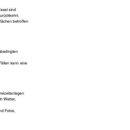
fasst sind
urückkehrt.
lächen betroffen
rsbedingten
Fällen kann eine
reizeitanlagen
h Wetter,
nd Fotos,