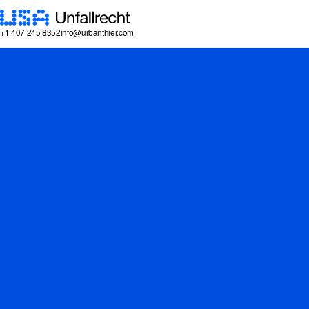
Home
Practice areas
blog
cont
+1 407 245 8352
info@urbanthier.com