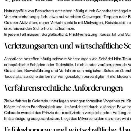
Haftungsfälle von Besuchern entstehen häufig durch Sicherheitsmängel wi
Verkehrssicherungspflicht etwa auf vereisten Gehwegen, Treppen oder Ba
Outdoor-Aktivitäten, durch Verkehrsunfälle mit Mietwagen, Reisebussen 
unzureichenden Sicherheitsmaßnahmen.
In jedem Fall müssen Sorgfaltspflicht, Pflichtverletzung, Kausalität und
Verletzungsarten und wirtschaftliche S
Ansprüche betreffen häufig schwere Verletzungen wie Schädel-Hirn-Tra
orthopädische Schäden oder Todesfälle. Leichte oder vorübergehende Ver
Gutachten, Beweisführung und Verfahren den möglichen Schaden übers
Todesfallansprüche dürfen nur von gesetzlich berechtigten Hinterblieb
Verfahrensrechtliche Anforderungen
Zivilverfahren in Colorado unterliegen strengen formellen Vorgaben zu
Kläger müssen Fahrlässigkeit und Ursächlichkeit durch zulässige Bewei
Colorado wendet das Prinzip der modifizierten vergleichenden Haftung an.
Entschädigung ausgeschlossen. Liegt das Mitverschulden darunter, wird
Erfolgshonorar und wirtschaftliche A