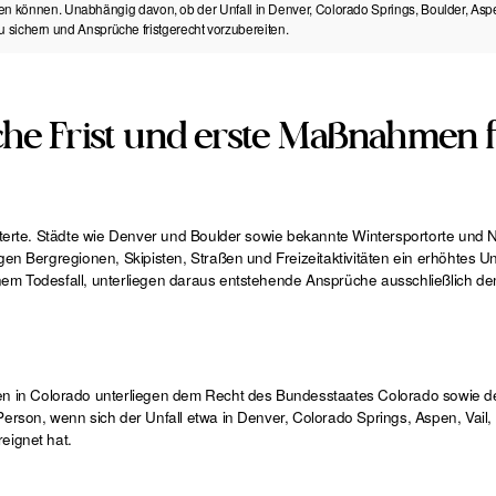
n können. Unabhängig davon, ob der Unfall in Denver, Colorado Springs, Boulder, Aspen,
 zu sichern und Ansprüche fristgerecht vorzubereiten.
iche Frist und erste Maßnahmen 
isterte. Städte wie Denver und Boulder sowie bekannte Wintersportorte und 
gen Bergregionen, Skipisten, Straßen und Freizeitaktivitäten ein erhöhtes Un
inem Todesfall, unterliegen daraus entstehende Ansprüche ausschließlich d
 in Colorado unterliegen dem Recht des Bundesstaates Colorado sowie de
Person, wenn sich der Unfall etwa in Denver, Colorado Springs, Aspen, Vail
eignet hat.