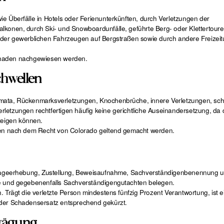
e Überfälle in Hotels oder Ferienunterkünften, durch Verletzungen der
lkonen, durch Ski- und Snowboardunfälle, geführte Berg- oder Klettertoure
oder gewerblichen Fahrzeugen auf Bergstraßen sowie durch andere Freizeitu
 Schaden nachgewiesen werden.
chwellen
umata, Rückenmarksverletzungen, Knochenbrüche, innere Verletzungen, sc
letzungen rechtfertigen häufig keine gerichtliche Auseinandersetzung, da d
teigen können.
enen nach dem Recht von Colorado geltend gemacht werden.
 Klageerhebung, Zustellung, Beweisaufnahme, Sachverständigenbenennung un
se und gegebenenfalls Sachverständigengutachten belegen.
 Trägt die verletzte Person mindestens fünfzig Prozent Verantwortung, ist e
 der Schadensersatz entsprechend gekürzt.
bwägung