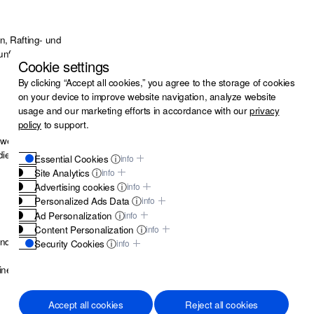
n, Rafting- und
nfälle bei
Cookie settings
By clicking “Accept all cookies,” you agree to the storage of cookies
on your device to improve website navigation, analyze website
usage and our marketing efforts in accordance with our
privacy
policy
to support.
hwere
ie Kosten für
Essential Cookies ⓘ
info
Site Analytics ⓘ
info
Advertising cookies ⓘ
info
Personalized Ads Data ⓘ
info
Ad Personalization ⓘ
info
Content Personalization ⓘ
info
d Fristen.
Security Cookies ⓘ
info
These cookies are vital for the security of our website and to protect
ine
you from fraudulent activities.
Accept all cookies
Reject all cookies