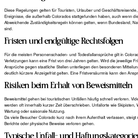
Diese Regelungen gelten für Touristen, Urlauber und Geschäftsreisende, di
Ereignisse, die außerhalb Colorados stattgefunden haben, auch wenn die
Abweichende Zuständigkeitsregeln können gelten, wenn Bundesland, Natio
sind.
Fristen und endgültige Rechtsfolgen
Für die meisten Personenschaden- und Todesfallansprüche gilt in Colorad
Verletzungen kann eine Frist von drei Jahren gelten. Wird die jeweilige F
Ansprüche gegen staatliche Stellen unterliegen den besonderen Mitteilu
deutlich kürzere Anzeigefrist gelten. Eine Fristversäumnis kann den Ans
Risiken beim Erhalt von Beweismitteln
Beweismittel gehen bei touristischen Unfällen häufig schnell verloren. V
werden oft innerhalb kurzer Zeit überschrieben. Unfallorte wie Skipist
Wartung oder saisonale Nutzung.
Da viele Besucher Colorado kurz nach ihrem Aufenthalt verlassen, steigt 
Berichte oder physische Beweise verloren gehen.
Typische Unfall- und Haftungskategori