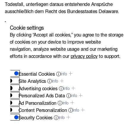
Todesfall, unterliegen daraus entstehende Ansprüche
ausschließlich dem Recht des Bundesstaates Delaware.
Zuständigkeit und anwendbares Recht
Cookie settings
Personenschaden- und Wrongful-Death-Ansprüche aufgrund
By clicking “Accept all cookies,” you agree to the storage
von Vorfällen in Delaware unterliegen dem Recht des
of cookies on your device to improve website
Bundesstaates Delaware sowie der Zuständigkeit der
navigation, analyze website usage and our marketing
dortigen Gerichte. Maßgeblich ist der Ort des
efforts in accordance with our
privacy policy
to support.
Unfallgeschehens. Dies gilt unabhängig vom Wohnsitz oder
der Staatsangehörigkeit der verletzten Person, wenn sich der
Vorfall etwa in Wilmington, Dover oder Newark oder an
Essential Cookies ⓘ
info
Orten wie Rehoboth Beach, Bethany Beach, Lewes, dem
Site Analytics ⓘ
info
Cape Henlopen State Park, der Rehoboth Beach Boardwalk,
Advertising cookies ⓘ
info
dem Dover International Speedway oder im historischen
Personalized Ads Data ⓘ
info
Stadtkern von New Castle ereignet hat. Delaware-Recht
Ad Personalization ⓘ
info
regelt Haftungsmaßstäbe, Verfahrensabläufe und
Content Personalization ⓘ
info
Klagerechte.
Security Cookies ⓘ
info
Anwendungsbereich
These cookies are vital for the security of our website