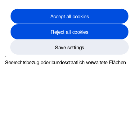
Diese Regelungen gelten für Touristen, Urlauber und
and to protect you from fraudulent activities.
saisonale Besucher, die sich zum Zeitpunkt des Vorfalls
Accept all cookies
physisch in Delaware aufhielten. Nicht erfasst sind
Ereignisse, die außerhalb Delawares stattgefunden haben,
Reject all cookies
selbst wenn die verletzte Person anschließend in einen
anderen Bundesstaat oder ins Ausland zurückkehrt.
Abweichende Zuständigkeitsregeln können gelten, wenn
Save settings
Bundesliegenschaften, schiffbare Gewässer mit
Seerechtsbezug oder bundesstaatlich verwaltete Flächen
betroffen sind.
Fristen und endgültige Rechtsfolgen
Für die meisten Personenschaden- und Todesfallansprüche
gilt in Delaware eine Verjährungsfrist von
ab
zwei Jahren
dem Datum der Verletzung beziehungsweise des Todesfalls.
Wird diese Frist versäumt, ist der Anspruch dauerhaft
ausgeschlossen. Ansprüche gegen staatliche oder
kommunale Stellen unterliegen häufig besonderen
Mitteilungs- und Verfahrensvorgaben, die deutlich kürzere