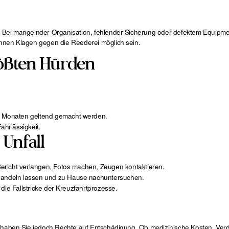
. Bei mangelnder Organisation, fehlender Sicherung oder defektem Equipme
önnen Klagen gegen die Reederei möglich sein.
rößten Hürden
 Monaten geltend gemacht werden.
ahrlässigkeit.
Unfall
 Bericht verlangen, Fotos machen, Zeugen kontaktieren.
handeln lassen und zu Hause nachuntersuchen.
ie Fallstricke der Kreuzfahrtprozesse.
 haben Sie jedoch Rechte auf Entschädigung. Ob medizinische Kosten, Verdi