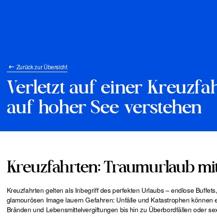
Zurück zur Übersicht
Verletzt auf einer Kreuzf
auf hoher See verstehen
Kreuzfahrten: Traumurlaub mit
Kreuzfahrten gelten als Inbegriff des perfekten Urlaubs – endlose Buff
glamourösen Image lauern Gefahren: Unfälle und Katastrophen können ei
Bränden und Lebensmittelvergiftungen bis hin zu Überbordfällen oder sex