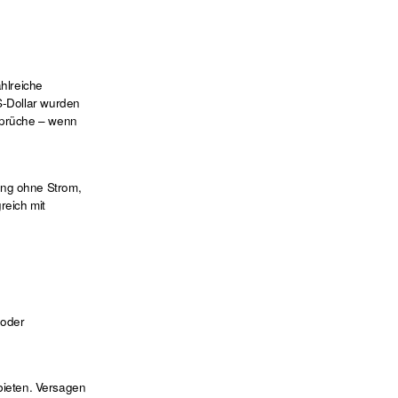
hlreiche
S-Dollar wurden
nsprüche – wenn
ang ohne Strom,
reich mit
 oder
bieten. Versagen