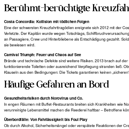
Berühmt-berüchtigte Kreuzfah
Costa Concordia: Kollision mit tödlichen Folgen
Eine der schwersten Kreuzfahrttragödien ereignete sich 2012 mit der Cos
Verletzte. Der Kapitän wurde wegen Totschlags, Schiffbruchverursachung 
an Passagiere, Crew und Hinterbliebene als Entschädigung gezahlt. Solc
sie bewiesen wird.
Carnival Triumph: Feuer und Chaos auf See
Brände und technische Defekte sind weitere Risiken. 2013 brach auf de
funktionierende Toiletten oder ausreichend Verpflegung stranden ließ. Obwo
Klauseln aus den Bedingungen: Die Tickets garantieren keinen „sicheren“ 
Häufige Gefahren an Bord
Gesundheitsrisiken durch Norovirus und Co.
In engen Räumen mit Buffet-Restaurants breiten sich Krankheiten wie No
verunreinigte Lebensmittel machen die Reederei haftbar – Betroffene kö
Überbordfälle: Von Fahrlässigkeit bis Foul Play
Ob durch Alkohol, Sicherheitsmängel oder verspätete Reaktionen der 