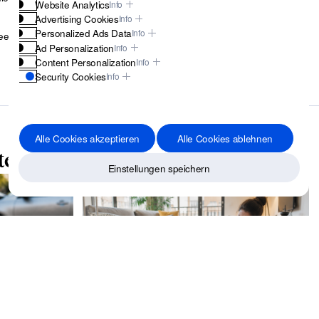
Website Analytics
Info
Advertising Cookies
Info
Personalized Ads Data
Info
ee.
Ad Personalization
Info
Content Personalization
Info
Security Cookies
Info
Alle Cookies akzeptieren
Alle Cookies ablehnen
ten.
Einstellungen speichern