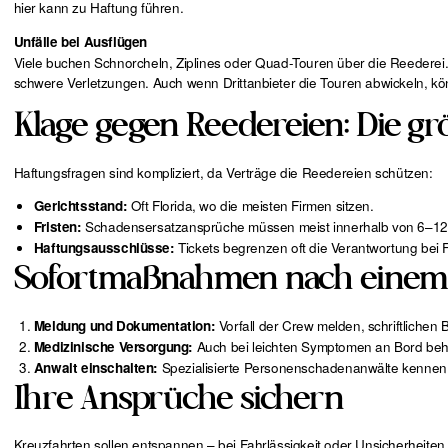
hier kann zu Haftung führen.
Unfälle bei Ausflügen
Viele buchen Schnorcheln, Ziplines oder Quad-Touren über die Reederei
schwere Verletzungen. Auch wenn Drittanbieter die Touren abwickeln, k
Klage gegen Reedereien: Die g
Haftungsfragen sind kompliziert, da Verträge die Reedereien schützen:
Oft Florida, wo die meisten Firmen sitzen.
Gerichtsstand:
Schadensersatzansprüche müssen meist innerhalb von 6–12
Fristen:
Tickets begrenzen oft die Verantwortung bei F
Haftungsausschlüsse:
Sofortmaßnahmen nach einem 
Vorfall der Crew melden, schriftlichen
Meldung und Dokumentation:
Auch bei leichten Symptomen an Bord be
Medizinische Versorgung:
Spezialisierte Personenschadenanwälte kennen d
Anwalt einschalten:
Ihre Ansprüche sichern
Kreuzfahrten sollen entspannen – bei Fahrlässigkeit oder Unsicherheiten