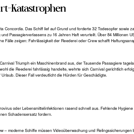
rt-Katastrophen
ta Concordia. Das Schiff lief auf Grund und forderte 32 Todesopfer sowie za
und Passagierverlassens zu 16 Jahren Haft verurteilt. Über 84 Millionen U
he Fälle zeigen: Fahrlässigkeit der Reederei oder Crew schafft Haftungsa
r Carnival Triumph ein Maschinenbrand aus, der Tausende Passagiere tagel
hl die Reederei fahrlässig handelte, wehrte sich Carnival gerichtlich erfolg
Urlaub. Dieser Fall verdeutlicht die Hürden für Geschädigte.
rovirus oder Lebensmittelinfektionen rasend schnell aus. Fehlende Hygiene
nnen Schadensersatz fordern.
Crew – moderne Schiffe müssen Videoüberwachung und Relingssicherungen 