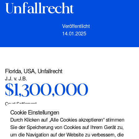
Unfallrecht
Veröffentlicht
14.01.2025
Florida, USA, Unfallrecht
J.J. v. J.B.
$1,300,000
Court Settlement
Mandant J.J. befand sich
Cookie Einstellungen
Durch Klicken auf „Alle Cookies akzeptieren“ stimmen
mit seinem Fahrzeug in
Sie der Speicherung von Cookies auf Ihrem Gerät zu,
um die Navigation auf der Website zu verbessern, die
einer Kreuzung, als der