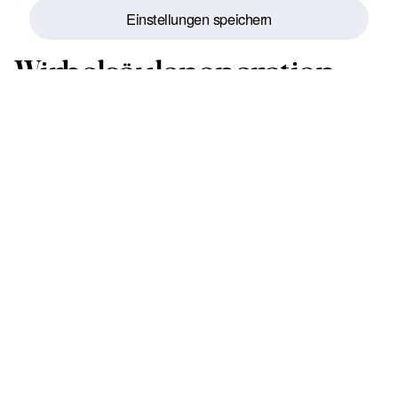
des Unfalls musste sich J.J.
Einstellungen speichern
einer
Wirbelsäulenoperation
unterziehen. Nach
Einreichung der Klage im
Namen von J.J. gelang es,
Videoaufnahmen als
Beweismaterial zu
sichern, die eindeutig
zeigten, dass J.B. der
Unfallverursacher war.