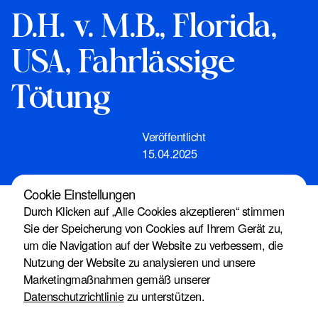
D.H. v. M.B., Florida,
USA, Fahrlässige
Tötung
Veröffentlicht
15.04.2025
Cookie Einstellungen
Durch Klicken auf „Alle Cookies akzeptieren“ stimmen
Sie der Speicherung von Cookies auf Ihrem Gerät zu,
Florida, USA, Fahrlässige Tötung
um die Navigation auf der Website zu verbessern, die
D.H. v. M.B.
Nutzung der Website zu analysieren und unsere
$11,362,500
Marketingmaßnahmen gemäß unserer
Datenschutzrichtlinie
zu unterstützen.
Court Settlement