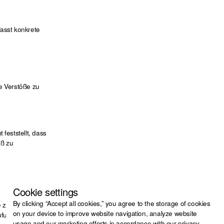
fasst konkrete
e Verstöße zu
feststellt, dass
oß zu
Cookie settings
By clicking “Accept all cookies,” you agree to the storage of cookies
e zu beauftragen,
on your device to improve website navigation, analyze website
ufung zu bringen.
usage and our marketing efforts in accordance with our
privacy