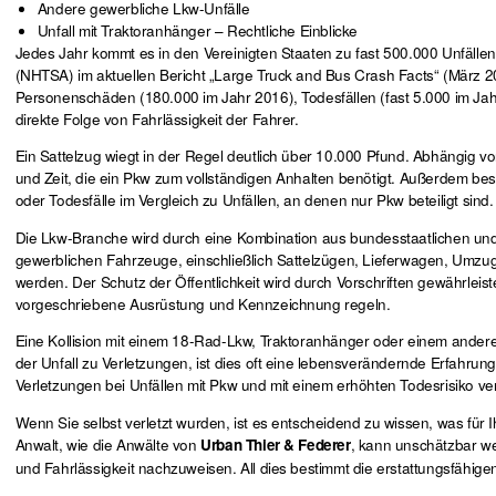
Andere gewerbliche Lkw-Unfälle
Unfall mit Traktoranhänger – Rechtliche Einblicke
Jedes Jahr kommt es in den Vereinigten Staaten zu fast 500.000 Unfällen
(NHTSA) im aktuellen Bericht „Large Truck and Bus Crash Facts“ (März 2
Personenschäden (180.000 im Jahr 2016), Todesfällen (fast 5.000 im Jah
direkte Folge von Fahrlässigkeit der Fahrer.
Ein Sattelzug wiegt in der Regel deutlich über 10.000 Pfund. Abhängig v
und Zeit, die ein Pkw zum vollständigen Anhalten benötigt. Außerdem bes
oder Todesfälle im Vergleich zu Unfällen, an denen nur Pkw beteiligt sind.
Die Lkw-Branche wird durch eine Kombination aus bundesstaatlichen und bu
gewerblichen Fahrzeuge, einschließlich Sattelzügen, Lieferwagen, Umz
werden. Der Schutz der Öffentlichkeit wird durch Vorschriften gewährleis
vorgeschriebene Ausrüstung und Kennzeichnung regeln.
Eine Kollision mit einem 18-Rad-Lkw, Traktoranhänger oder einem andere
der Unfall zu Verletzungen, ist dies oft eine lebensverändernde Erfahrun
Verletzungen bei Unfällen mit Pkw und mit einem erhöhten Todesrisiko v
Wenn Sie selbst verletzt wurden, ist es entscheidend zu wissen, was für
Anwalt, wie die Anwälte von
, kann unschätzbar we
Urban Thier & Federer
und Fahrlässigkeit nachzuweisen. All dies bestimmt die erstattungsfähige