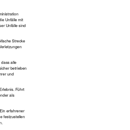
inistration
e Unfälle mit
er Unfälle sind
eifache Strecke
 Verletzungen
 dass alle
icher betrieben
hrer und
rlebnis. Führt
ender als
 Ein erfahrener
e festzustellen
n.