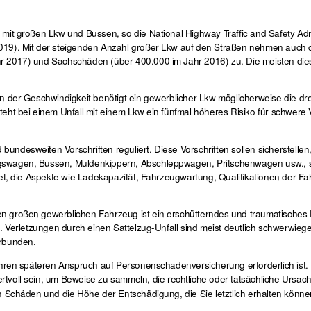
 mit großen Lkw und Bussen, so die National Highway Traffic and Safety Adm
019). Mit der steigenden Anzahl großer Lkw auf den Straßen nehmen auch di
r 2017) und Sachschäden (über 400.000 im Jahr 2016) zu. Die meisten dies
on der Geschwindigkeit benötigt ein gewerblicher Lkw möglicherweise die dr
teht bei einem Unfall mit einem Lkw ein fünfmal höheres Risiko für schwere
ndesweiten Vorschriften reguliert. Diese Vorschriften sollen sicherstellen,
ugswagen, Bussen, Muldenkippern, Abschleppwagen, Pritschenwagen usw., s
tet, die Aspekte wie Ladekapazität, Fahrzeugwartung, Qualifikationen der Fa
n großen gewerblichen Fahrzeug ist ein erschütterndes und traumatisches E
g. Verletzungen durch einen Sattelzug-Unfall sind meist deutlich schwerwieg
erbunden.
 Ihren späteren Anspruch auf Personenschadenversicherung erforderlich ist.
rtvoll sein, um Beweise zu sammeln, die rechtliche oder tatsächliche Ursach
n Schäden und die Höhe der Entschädigung, die Sie letztlich erhalten könne