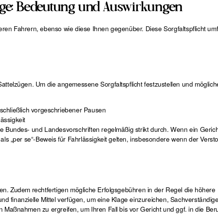
zeuge: Bedeutung und Auswirkungen
eren Fahrern, ebenso wie diese Ihnen gegenüber. Diese Sorgfaltspflicht um
Sattelzügen. Um die angemessene Sorgfaltspflicht festzustellen und möglich
nschließlich vorgeschriebener Pausen
ässigkeit
 Bundes- und Landesvorschriften regelmäßig strikt durch. Wenn ein Gericht 
als „per se“-Beweis für Fahrlässigkeit gelten, insbesondere wenn der Verst
sen. Zudem rechtfertigen mögliche Erfolgsgebühren in der Regel die höhere
 und finanzielle Mittel verfügen, um eine Klage einzureichen, Sachverständig
 Maßnahmen zu ergreifen, um Ihren Fall bis vor Gericht und ggf. in die Ber