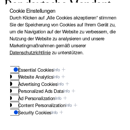
Der deutsche Mandant
Cookie Einstellungen
und seine Ehefrau waren
Durch Klicken auf „Alle Cookies akzeptieren“ stimmen
Sie der Speicherung von Cookies auf Ihrem Gerät zu,
zu Besuch in San
um die Navigation auf der Website zu verbessern, die
Nutzung der Website zu analysieren und unsere
Francisco, als der
Marketingmaßnahmen gemäß unserer
Mandant über eine
Datenschutzrichtlinie
zu unterstützen.
erhöhte Stelle auf dem
Essential Cookies
Info
Gehweg vor dem Eingang
Website Analytics
Info
Advertising Cookies
Info
von M.A. Inc., gelegen in
Personalized Ads Data
Info
Ad Personalization
einem Gebäude im Besitz
Info
Content Personalization
Info
von K.H.R. L.P., stolperte
Security Cookies
Info
und stürzte. Infolge des
These cookies are vital for the security of our website