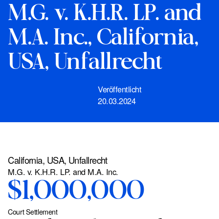
M.G. v. K.H.R. LP. and
M.A. Inc., California,
USA, Unfallrecht
Veröffentlicht
20.03.2024
California, USA, Unfallrecht
M.G. v. K.H.R. LP. and M.A. Inc.
$1,000,000
Court Settlement